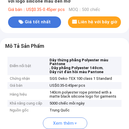
với logo silicone màu đen mờ
Giá bán：US$0.35-0.45per pcs
MOQ：500 chiếc
Giá tốt nhất
Liên hệ với bây giờ
Mô Tả Sản Phẩm
Dây thừng phẳng Polyester màu
Pantone
Điểm nổi bật
,
,
Dây phẳng Polyester 140cm
Dây rút đàn hồi màu Pantone
Chứng nhận
SGS Oeko-TEX 100 class 1 Standard
Giá bán
US$0.35-0.45per pcs
140cm polyester rope printed with a
Hàng hiệu
matte black silicone logo for garments
Khả năng cung cấp
5000 chiếc mỗi ngày
Nguồn gốc
Trung Quốc
Xem thêm