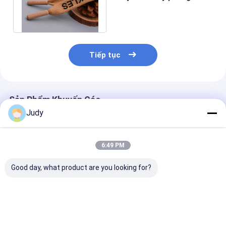
in với logo silicone màu
đen mờ
Tiếp tục
Sản Phẩm Khuyến Cáo
Judy
6:49 PM
Good day, what product are you looking for?
Dây Poly tròn dài
Dây thun Jacquard
Dây thun Jacq
36cm với đầu mút
đen 35mm tùy chỉnh
tái chế 35mm 
silicone sáng bóng /
của SGS cho quần áo
chỉnh hai mặt 
mờ Kết thúc
hàng may mặc