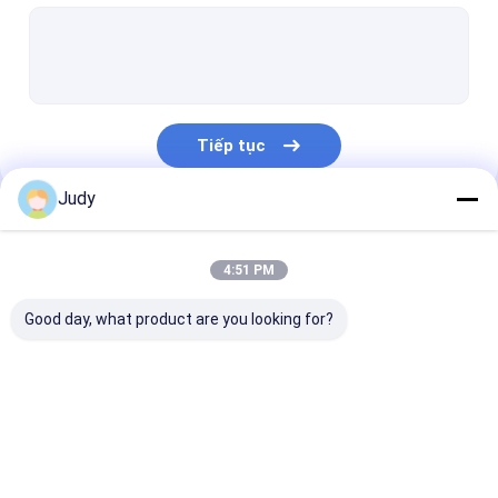
Dây rút đàn hồi
Nhãn phản quang 3M
Nhãn quần áo TPU
Tiếp tục
Bản vá quần áo tùy chỉnh
Judy
Bản vá lỗi may mặc
Danh Mục Của Chúng Tôi
Nhãn cao su silicone
4:51 PM
khóa kéo nhựa
Good day, what product are you looking for?
Miếng vá da Jean
Thẻ treo quần áo tùy chỉnh
Các bản vá in màn
Bản vá dập nổi
Nhãn quần áo 
Dây đàn hồi chống trượt
hình
nhiệt