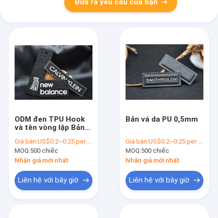
Đưa ra yêu cầu của bạn
ODM đen TPU Hook
Bản vá da PU 0,5mm
và tên vòng lặp Bản
vá OEKO-TEX
Giá bán:
US$0.2~0.25 per piece
Giá bán:
US$0.2~0.25 per piece
Standard
MOQ:
500 chiếc
MOQ:
500 chiếc
Nhận giá mới nhất
Nhận giá mới nhất
Liên hệ với bây giờ
Liên hệ với bây giờ