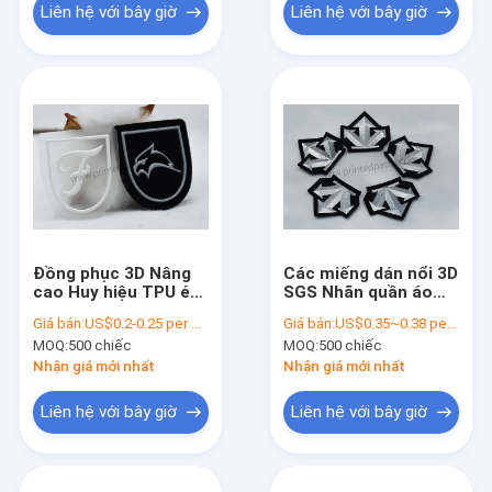
Liên hệ với bây giờ
Liên hệ với bây giờ
Đồng phục 3D Nâng
Các miếng dán nổi 3D
cao Huy hiệu TPU ép
SGS Nhãn quần áo
nhiệt Bàn ủi trên các
dệt thoi sợi nhỏ
Giá bán:
US$0.2-0.25 per piece
Giá bán:
US$0.35~0.38 per piece
bản vá
MOQ:
500 chiếc
MOQ:
500 chiếc
Nhận giá mới nhất
Nhận giá mới nhất
Liên hệ với bây giờ
Liên hệ với bây giờ