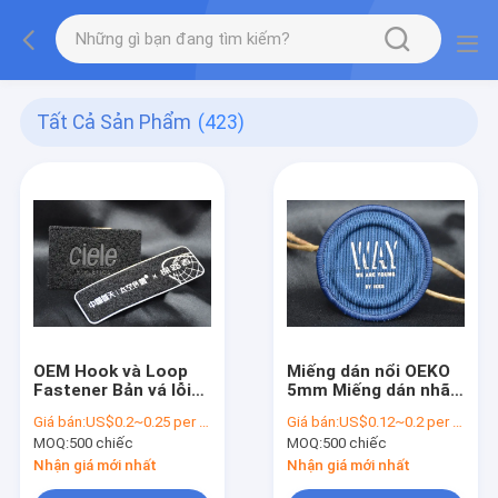
Tất Cả Sản Phẩm
(423)
OEM Hook và Loop
Miếng dán nổi OEKO
Fastener Bản vá lỗi
5mm Miếng dán nhãn
TPU cho áo gối / ba
dệt vải cho đồ bơi
Giá bán:
US$0.2~0.25 per piece
Giá bán:
US$0.12~0.2 per piece
lô
MOQ:
500 chiếc
MOQ:
500 chiếc
Nhận giá mới nhất
Nhận giá mới nhất