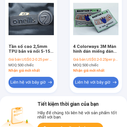
Tần số cao 2,5mm
4 Colorways 3M Màn
TPU bản vá nổi 5-15S
hình dán miếng dán
Thời gian báo chí
phản quang 3M in
Giá bán:
US$0.2-0.25 per piece
Giá bán:
US$0.2-0.25per piece
LOGO cho quần jean
MOQ:
500 chiếc
MOQ:
500 chiếc
Nhận giá mới nhất
Nhận giá mới nhất
Liên hệ với bây giờ
Liên hệ với bây giờ
Tiết kiệm thời gian của bạn
Hãy để chúng tôi liên hệ với sản phẩm tốt
nhất với bạn.