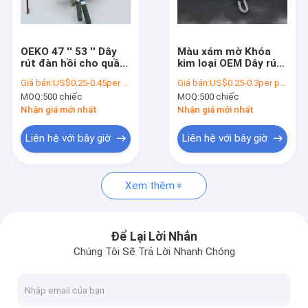
Về chúng tôi
Chuyến tham quan nhà máy
OEKO 47 '' 53 '' Dây
Màu xám mờ Khóa
rút đàn hồi cho quần
kim loại OEM Dây rút
Kiểm soát chất lượng
／ Quần short
đàn hồi cho quần thể
Giá bán:
US$0.25-0.45per piece
Giá bán:
US$0.25-0.3per piece
thao
MOQ:
500 chiếc
MOQ:
500 chiếc
Liên hệ với chúng tôi
Nhận giá mới nhất
Nhận giá mới nhất
Tin tức
Liên hệ với bây giờ
Liên hệ với bây giờ
Các vụ án
Xem thêm
Các bản vá in màn hình
Để Lại Lời Nhắn
Chúng Tôi Sẽ Trả Lời Nhanh Chóng
Bản vá dập nổi
Nhãn quần áo truyền nhiệt